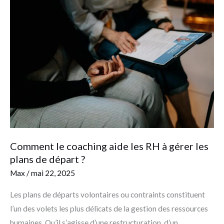
le
coaching
aide
les
RH
à
gérer
les
plans
de
Comment le coaching aide les RH à gérer les
départ
plans de départ ?
?
Max
/
mai 22, 2025
Les plans de départs volontaires ou contraints constituent
l’un des volets les plus délicats de la gestion des ressources
humaines. Qu’il s’agisse d’une restructuration, d’un