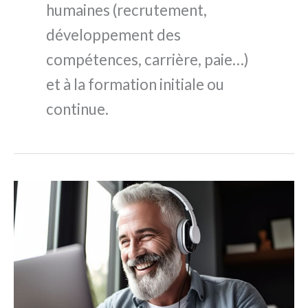
humaines (recrutement,
développement des
compétences, carrière, paie…)
et à la formation initiale ou
continue.
Classement
des
meilleures
sociétés
de
portage
salarial