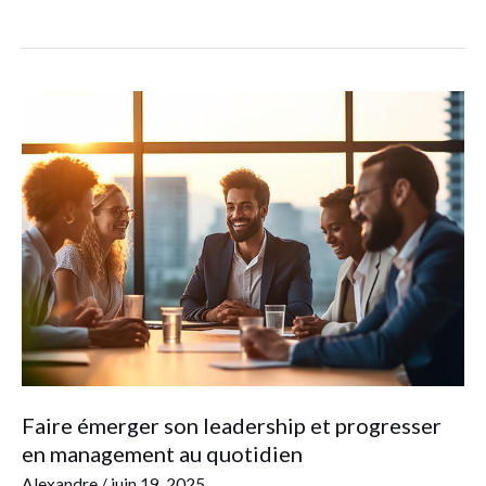
Faire
émerger
son
leadership
et
progresser
en
management
au
quotidien
Faire émerger son leadership et progresser
en management au quotidien
Alexandre
/
juin 19, 2025