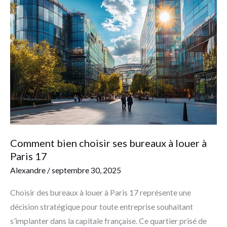
bien
choisir
ses
bureaux
à
louer
à
Paris
17
Comment bien choisir ses bureaux à louer à
Paris 17
Alexandre
/
septembre 30, 2025
Choisir des bureaux à louer à Paris 17 représente une
décision stratégique pour toute entreprise souhaitant
s’implanter dans la capitale française. Ce quartier prisé de