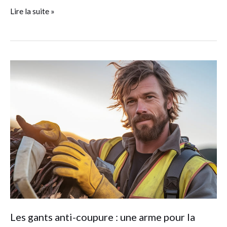
Lire la suite »
Les
gants
anti-
coupure
:
une
arme
pour
la
sécurité
des
Les gants anti-coupure : une arme pour la
opérateurs