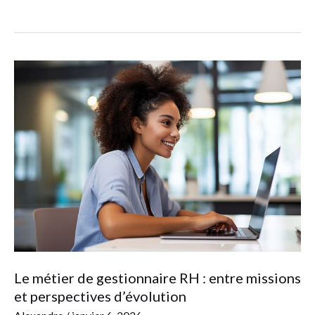
Le
métier
de
gestionnaire
RH
:
entre
missions
et
perspectives
d’évolution
Le métier de gestionnaire RH : entre missions
et perspectives d’évolution