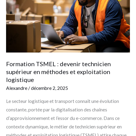
supérieur
en
méthodes
et
exploitation
logistique
Formation TSMEL : devenir technicien
supérieur en méthodes et exploitation
logistique
Alexandre
/
décembre 2, 2025
Le secteur logistique et transport connaît une évolution
constante, portée par la digitalisation des chaînes
d’approvisionnement et l’essor du e-commerce. Dans ce
contexte dynamique, le métier de technicien supérieur en
méthodes et exploitation logistique (TSMEL) attire chaque