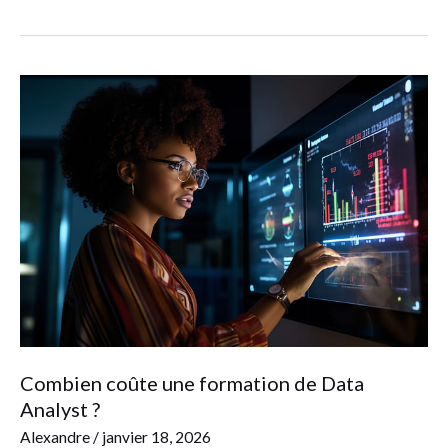
Combien
coûte
une
formation
de
Data
Analyst
?
Combien coûte une formation de Data
Analyst ?
Alexandre
/
janvier 18, 2026