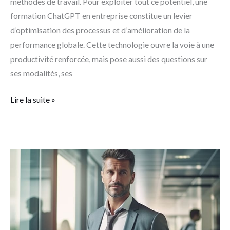
méthodes de travail. Pour exploiter tout ce potentiel, une
formation ChatGPT en entreprise constitue un levier
d’optimisation des processus et d’amélioration de la
performance globale. Cette technologie ouvre la voie à une
productivité renforcée, mais pose aussi des questions sur
ses modalités, ses
Lire la suite »
Calcul
du
taux
de
présence