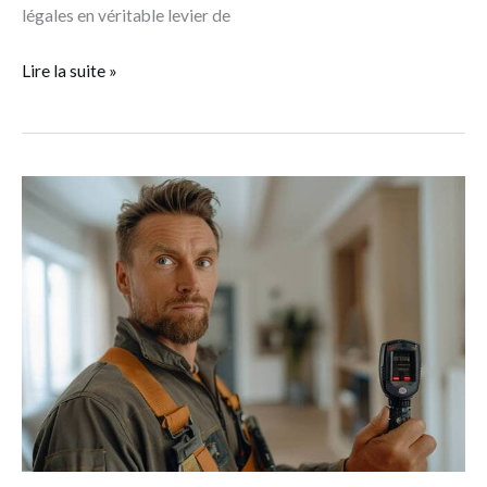
légales en véritable levier de
Lire la suite »
Comment
devenir
diagnostiqueur
immobilier
freelance
?