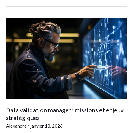
Data
validation
manager
:
missions
et
enjeux
stratégiques
Data validation manager : missions et enjeux
stratégiques
Alexandre
/
janvier 18, 2026