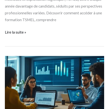
année davantage de candidats, séduits par ses perspectives
professionnelles variées. Découvrir comment accéder à une
formation TSMEL, comprendre
Lire la suite »
Comment
optimiser
ses
revenus
avec
le
portage
salarial