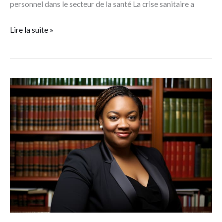
personnel dans le secteur de la santé La crise sanitaire a
Lire la suite »
Quel
est
le
coût
d’une
procédure
aux
prud’hommes
pour
une