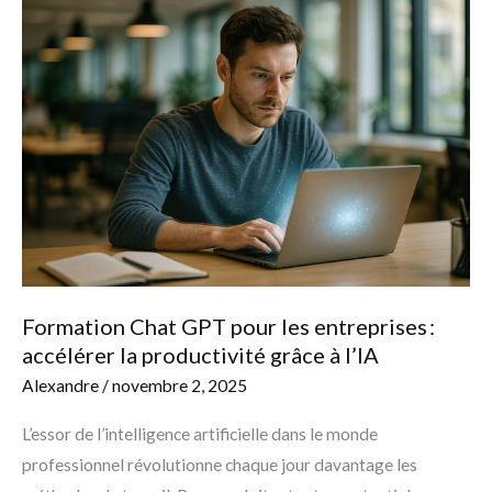
Formation
Chat
GPT
pour
les
entreprises :
accélérer
la
productivité
grâce
à
Formation Chat GPT pour les entreprises :
l’IA
accélérer la productivité grâce à l’IA
Alexandre
/
novembre 2, 2025
L’essor de l’intelligence artificielle dans le monde
professionnel révolutionne chaque jour davantage les