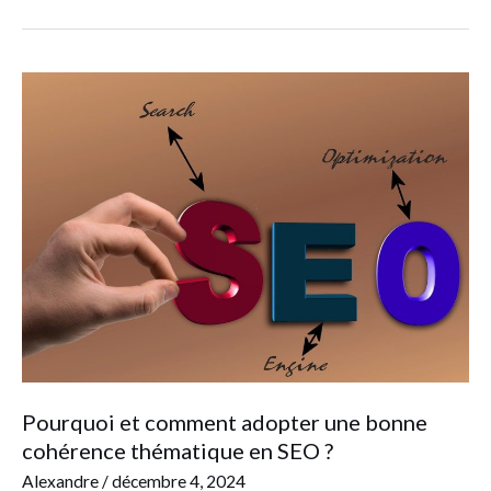
Pourquoi
et
comment
adopter
une
bonne
cohérence
thématique
en
SEO
?
Pourquoi et comment adopter une bonne
cohérence thématique en SEO ?
Alexandre
/
décembre 4, 2024