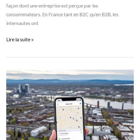
façon dont une entreprise est perçue par les
consommateurs. En France tant en B2C qu’en B2B, les
internautes ont
Lire la suite »
Combien
coûte
le
référencement
Google
en
France
?