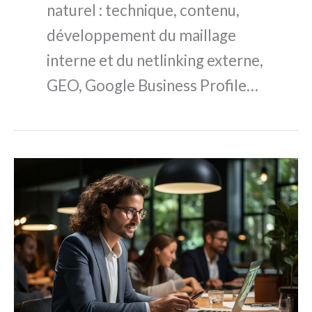
naturel : technique, contenu,
développement du maillage
interne et du netlinking externe,
GEO, Google Business Profile…
Les
meilleures
agences
GEO
en
2026