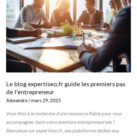
blog
expertiseo.fr
guide
les
premiers
pas
de
l’entrepreneur
Le blog expertiseo.fr guide les premiers pas
de l’entrepreneur
Alexandre
/
mars 29, 2025
Vous êtes à la recherche d’une ressource fiable pour vous
accompagner dans votre aventure entrepreneuriale ?
Bienvenue sur expertiseo.fr, une plateforme dédiée aux