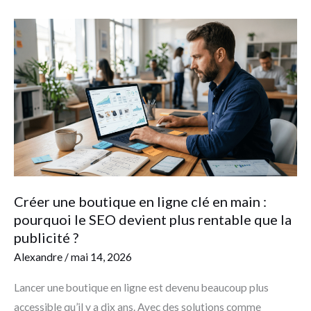
Créer
une
boutique
en
ligne
clé
en
main
:
Créer une boutique en ligne clé en main :
pourquoi
pourquoi le SEO devient plus rentable que la
le
publicité ?
SEO
Alexandre
/
mai 14, 2026
devient
plus
Lancer une boutique en ligne est devenu beaucoup plus
rentable
accessible qu’il y a dix ans. Avec des solutions comme