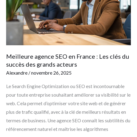
France
:
Les
clés
du
succès
des
Meilleure agence SEO en France : Les clés du
grands
succès des grands acteurs
acteurs
Alexandre
/
novembre 26, 2025
Le Search Engine Optimization ou SEO est incontournable
pour toute entreprise souhaitant améliorer sa visibilité sur le
web. Cela permet d’optimiser votre site web et de générer
plus de trafic qualifié, avec à la clé de meilleurs résultats en
termes de business. Une agence SEO connaît les subtilités du
référencement naturel et maîtrise les algorithmes