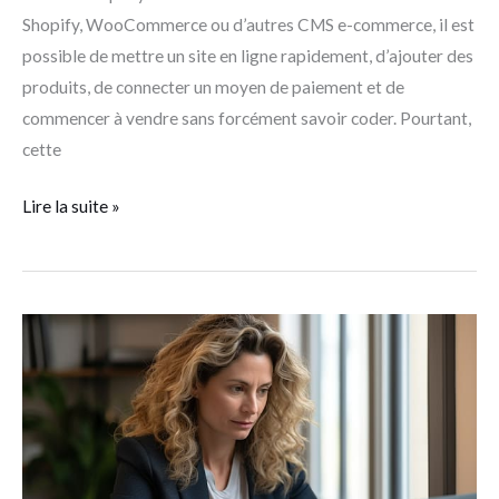
que
Shopify, WooCommerce ou d’autres CMS e-commerce, il est
la
possible de mettre un site en ligne rapidement, d’ajouter des
publicité
produits, de connecter un moyen de paiement et de
?
commencer à vendre sans forcément savoir coder. Pourtant,
cette
Lire la suite »
Guide
des
sites
incontournables
des
experts