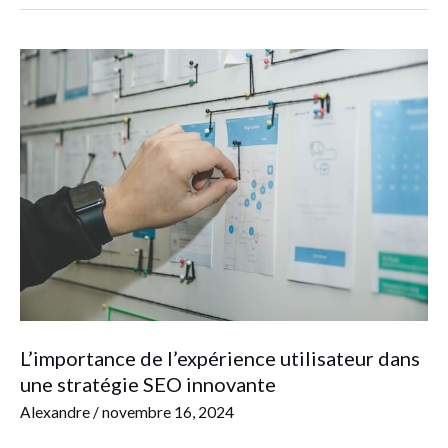
L’importance
de
l’expérience
utilisateur
dans
une
stratégie
SEO
innovante
L’importance de l’expérience utilisateur dans
une stratégie SEO innovante
Alexandre
/
novembre 16, 2024