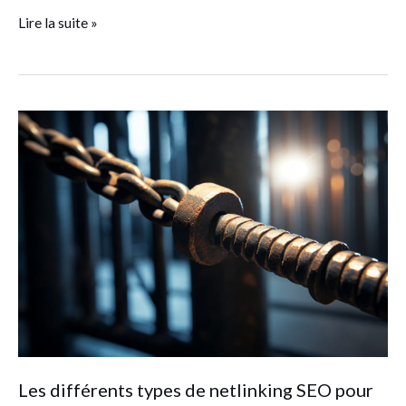
Lire la suite »
Les
différents
types
de
netlinking
SEO
pour
booster
la
visibilité
de
Les différents types de netlinking SEO pour
votre