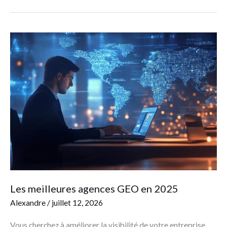
Les
meilleures
agences
GEO
en
2025
Les meilleures agences GEO en 2025
Alexandre
/
juillet 12, 2026
Vous cherchez à améliorer la visibilité de votre entreprise