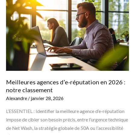
agences
d’e-
réputation
en
2026
:
notre
classement
Meilleures agences d’e-réputation en 2026 :
notre classement
Alexandre
/
janvier 28, 2026
L’ESSENTIEL : Identifier la meilleure agence d’e-réputation
impose de cibler son besoin précis, entre l’urgence technique
de Net Wash, la stratégie globale de 50A ou l’accessibilité