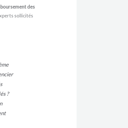
boursement des
experts sollicités
rème
encier
s
és ?
n
ent