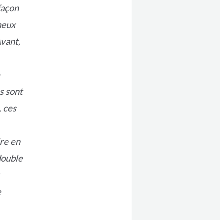
façon
meux
vant,
s sont
, ces
re en
double
e