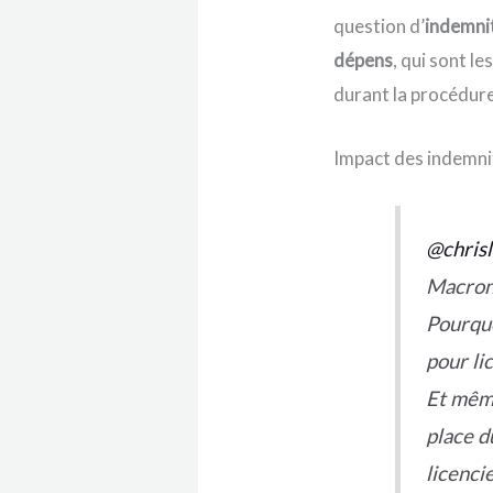
question d’
indemni
dépens
, qui sont le
durant la procédure
Impact des indemnit
@chrisl
Macron,
Pourquo
pour li
Et même
place d
licenci