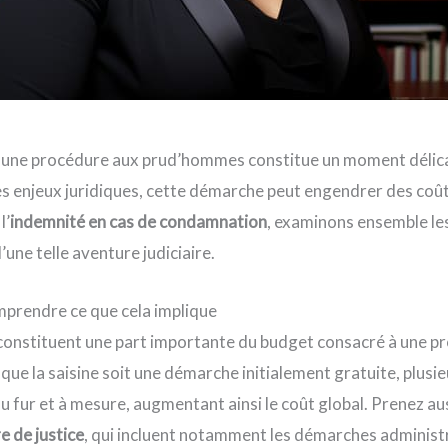
une procédure aux prud’hommes constitue un moment délic
es enjeux juridiques, cette démarche peut engendrer des co
l’
indemnité en cas de condamnation
, examinons ensemble le
’une telle aventure judiciaire.
comprendre ce que cela implique
constituent une part importante du budget consacré à une p
ue la saisine soit une démarche initialement gratuite, plusi
au fur et à mesure, augmentant ainsi le coût global. Prenez au
e de justice
, qui incluent notamment les démarches administ