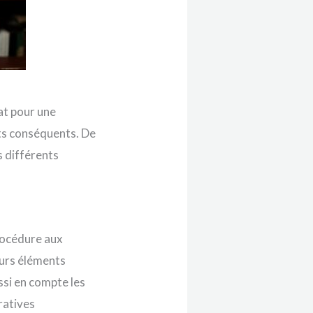
at pour une
ûts conséquents. De
s différents
rocédure aux
eurs éléments
ssi en compte les
ratives