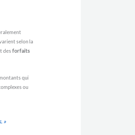
éralement
varient selon la
nt des
forfaits
 montants qui
s complexes ou
. »