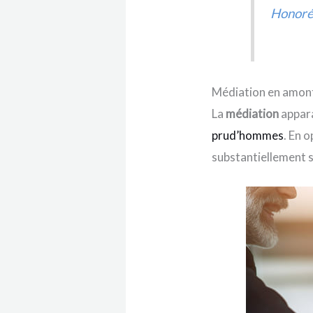
Honoré 
Médiation en amont :
La
médiation
appara
prud’hommes
. En 
substantiellement s