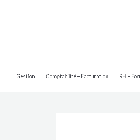
Aller
au
contenu
Gestion
Comptabilité – Facturation
RH – For