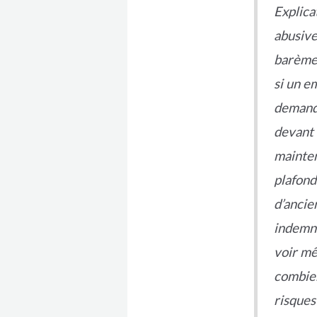
Explica
abusive
barème 
si un e
demande
devant 
mainten
plafond
d’ancie
indemni
voir mê
combien
risques