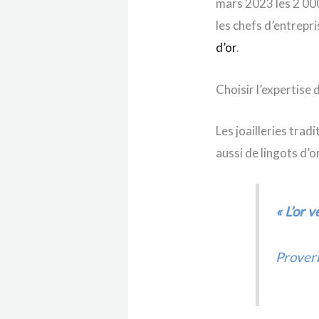
mars 2023 les 2 000
les chefs d’entrepr
d’or
.
Choisir l’expertise d
Les joailleries trad
aussi de lingots d’
« L’or v
Proverb