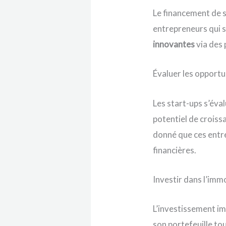
Le financement de s
entrepreneurs qui s
innovantes
via des 
Évaluer les opportu
Les start-ups s’éva
potentiel de croiss
donné que ces entre
financières.
Investir dans l’immo
L’investissement imm
son portefeuille to