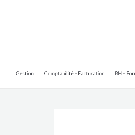
Aller
au
contenu
Gestion
Comptabilité – Facturation
RH – For