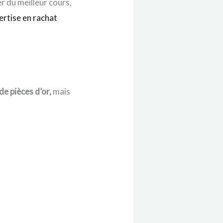
r du meilleur cours,
ertise en rachat
 de pièces d’or,
mais