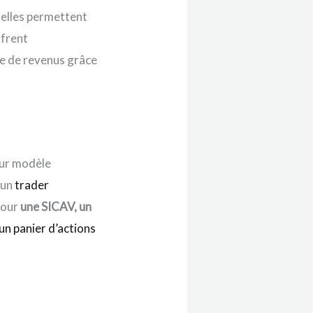
 elles permettent
ffrent
ce de revenus grâce
eur modèle
 un
trader
pour
une SICAV, un
 un panier d’actions