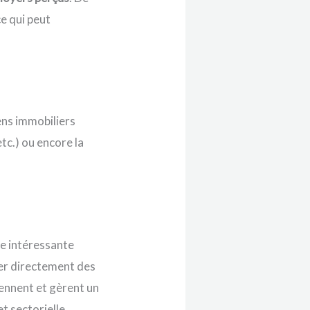
ce qui peut
iens immobiliers
tc.) ou encore la
e intéressante
rer directement des
iennent et gèrent un
t sectorielle.