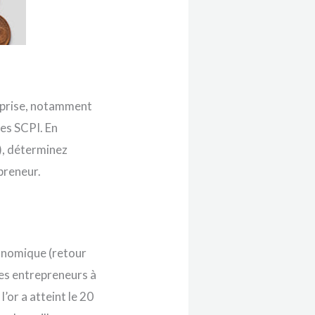
reprise, notamment
les SCPI. En
), déterminez
preneur.
conomique (retour
 les entrepreneurs à
 l’or a atteint le 20