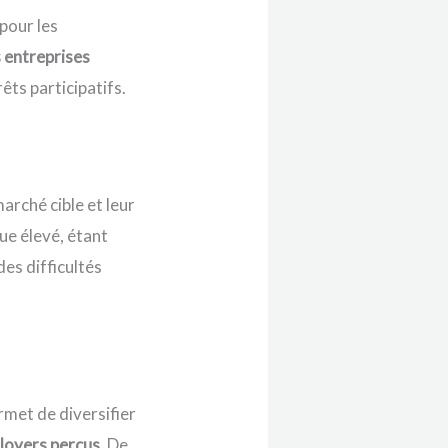
pour les
 entreprises
êts participatifs.
arché cible et leur
ue élevé, étant
es difficultés
rmet de diversifier
 loyers perçus
. De