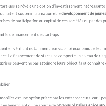
tart-ups se révèle une option d’investissement intéressante 
ouhaitent soutenir la création et le
développement de jeunes
prises de participation au capital de ces sociétés ou par des pr
nités de financement de start-ups
luent en vérifiant notamment leur viabilité économique, leur m
ance. Le financement de start-ups comporte un niveau de risq
prises peuvent ne pas atteindre leurs objectifs et connaître d
bilier
obilier est une option prisée par les entrepreneurs, car il pe
ut en bénéficiant d’une source de
revenus réguliers grâce aux