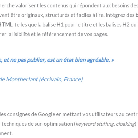
erche valorisent les contenus qui répondent aux besoins des 
vent être originaux, structurés et faciles à lire. Intégrez des
b
e HTML
, telles que la balise H1 pour le titre et les balises H2 o
orer la lisibilité et le référencement de vos pages.
, et ne pas publier, est un état bien agréable. »
e Montherlant (écrivain, France)
es consignes de Google en mettant vos utilisateurs au centr
s techniques de sur-optimisation (
keyword stuffing
,
cloaking
)
ement.