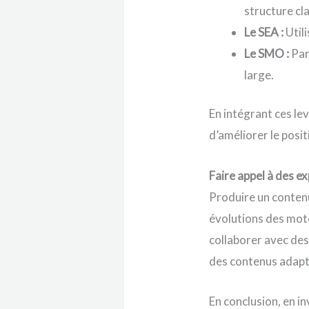
structure cla
Le SEA :
Util
Le SMO :
Par
large.
En intégrant ces le
d’améliorer le pos
Faire appel à des e
Produire un conten
évolutions des mot
collaborer avec des
des contenus adapté
En conclusion, en i