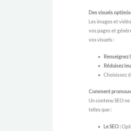
Des visuels optimi
Les images et vidéos
vos pages et génère
vos visuels :
Renseignez l
Réduisez leu
Choisissez 
Comment promouvoi
Un contenu SEO ne s
telles que :
Le SEO :
Opti