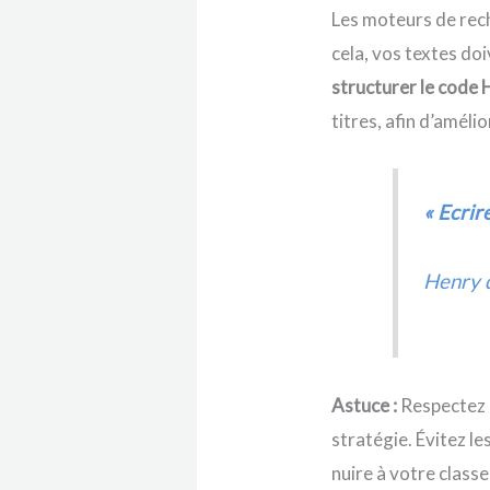
Les moteurs de rech
cela, vos textes doi
structurer le cod
titres, afin d’améli
« Ecrire
Henry d
Astuce :
Respectez l
stratégie. Évitez le
nuire à votre class