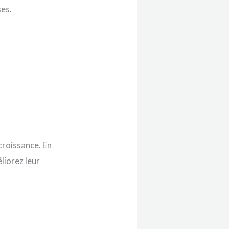
ses.
croissance. En
liorez leur