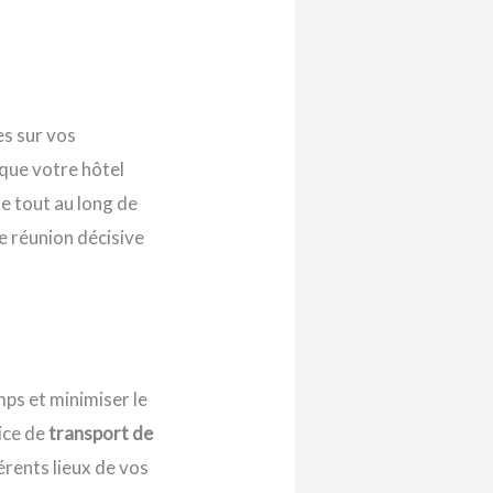
es sur vos
que votre hôtel
e tout au long de
e réunion décisive
ps et minimiser le
vice de
transport de
férents lieux de vos