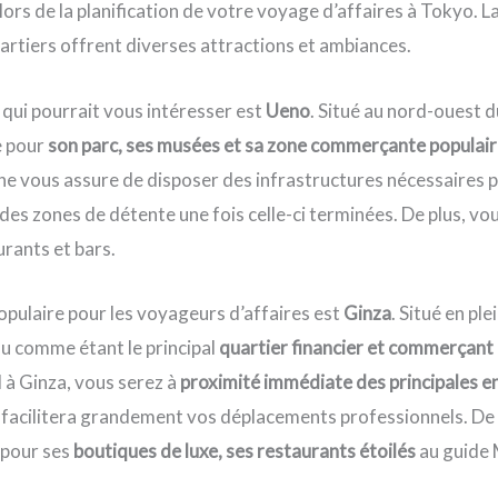
ors de la planification de votre voyage d’affaires à Tokyo. L
rtiers offrent diverses attractions et ambiances.
 qui pourrait vous intéresser est
Ueno
. Situé au nord-ouest du
e pour
son parc, ses musées et sa zone commerçante populai
ne vous assure de disposer des infrastructures nécessaires 
 des zones de détente une fois celle-ci terminées. De plus, vo
rants et bars.
opulaire pour les voyageurs d’affaires est
Ginza
. Situé en pl
nnu comme étant le principal
quartier financier et commerçant
l à Ginza, vous serez à
proximité immédiate des principales e
ui facilitera grandement vos déplacements professionnels. De 
 pour ses
boutiques de luxe, ses restaurants étoilés
au guide 