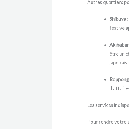
Autres quartiers p
Shibuya :
festive a
Akihabar
être un c
japonaise
Roppongi
d’affaire
Les services indisp
Pour rendre votre s