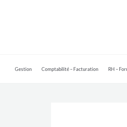
Aller
au
contenu
Gestion
Comptabilité – Facturation
RH – For