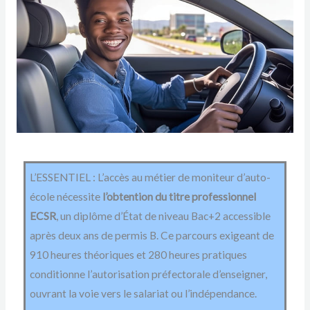
L’ESSENTIEL : L’accès au métier de moniteur d’auto-
école nécessite
l’obtention du titre professionnel
ECSR
, un diplôme d’État de niveau Bac+2 accessible
après deux ans de permis B. Ce parcours exigeant de
910 heures théoriques et 280 heures pratiques
conditionne l’autorisation préfectorale d’enseigner,
ouvrant la voie vers le salariat ou l’indépendance.