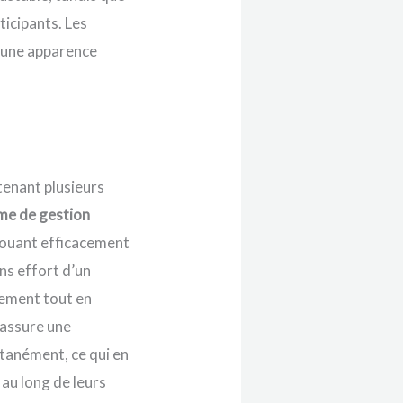
ticipants. Les
t une apparence
tenant plusieurs
me de gestion
louant efficacement
ns effort d’un
sement tout en
 assure une
tanément, ce qui en
 au long de leurs