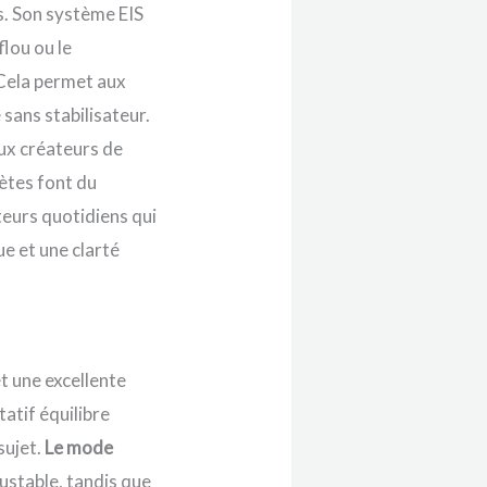
ts. Son système EIS
lou ou le
 Cela permet aux
sans stabilisateur.
aux créateurs de
ètes font du
ateurs quotidiens qui
e et une clarté
t une excellente
tatif équilibre
sujet.
Le mode
justable, tandis que