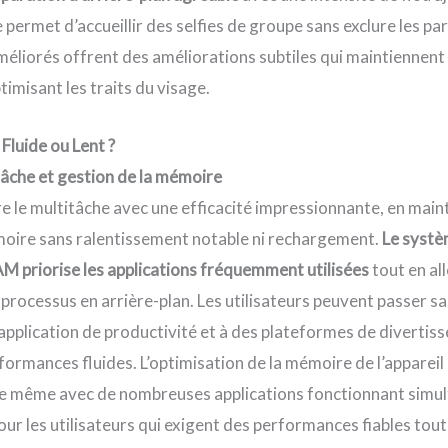
 permet d’accueillir des selfies de groupe sans exclure les par
éliorés offrent des améliorations subtiles qui maintiennen
timisant les traits du visage.
 Fluide ou Lent ?
tâche et gestion de la mémoire
le multitâche avec une efficacité impressionnante, en main
moire sans ralentissement notable ni rechargement.
Le systè
RAM priorise les applications fréquemment utilisées
tout en al
processus en arrière-plan. Les utilisateurs peuvent passer sa
 application de productivité et à des plateformes de divertis
ormances fluides. L’optimisation de la mémoire de l’appareil
te même avec de nombreuses applications fonctionnant simul
pour les utilisateurs qui exigent des performances fiables tout