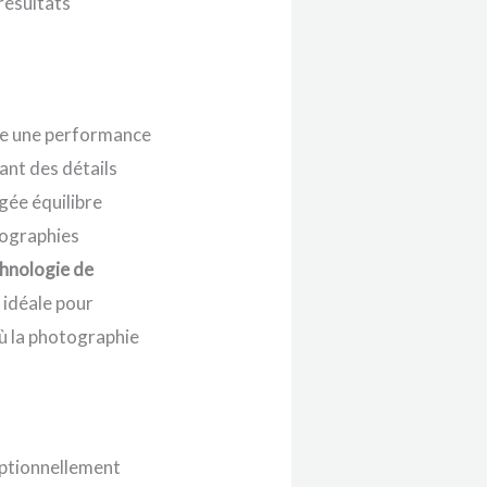
résultats
re une performance
ant des détails
gée équilibre
tographies
hnologie de
 idéale pour
où la photographie
eptionnellement