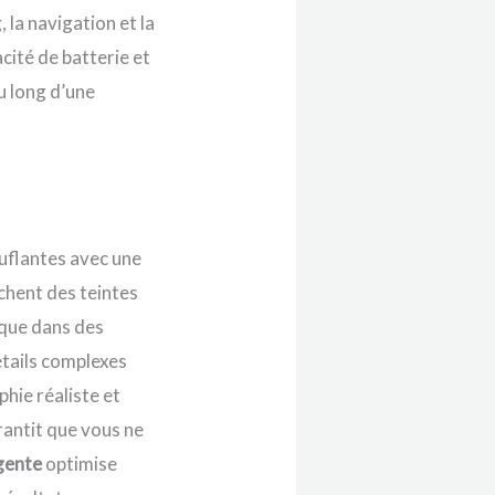
la navigation et la
cité de batterie et
au long d’une
uflantes avec une
ichent des teintes
ique dans des
étails complexes
hie réaliste et
rantit que vous ne
igente
optimise