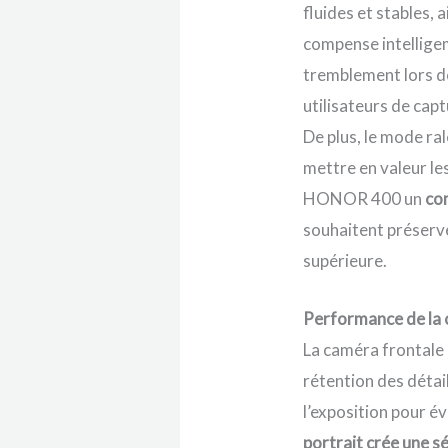
fluides et stables,
compense intelligem
tremblement lors d
utilisateurs de cap
De plus, le mode ra
mettre en valeur l
HONOR 400 un
co
souhaitent préserve
supérieure.
Performance de la 
La caméra frontale 
rétention des détail
l’exposition pour év
portrait crée une s