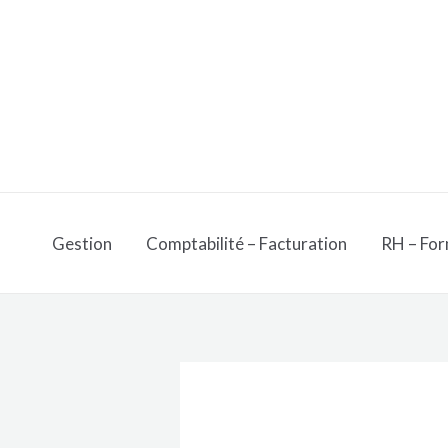
Aller
au
contenu
Gestion
Comptabilité – Facturation
RH – For