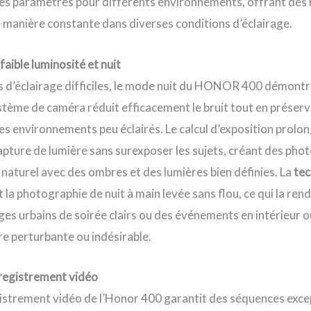
s paramètres pour différents environnements, offrant des 
 manière constante dans diverses conditions d’éclairage.
aible luminosité et nuit
s d’éclairage difficiles, le mode nuit du HONOR 400 démont
tème de caméra réduit efficacement le bruit tout en préserv
es environnements peu éclairés. Le calcul d’exposition prolon
apture de lumière sans surexposer les sujets, créant des pho
naturel avec des ombres et des lumières bien définies. La
tec
la photographie de nuit à main levée sans flou, ce qui la rend
es urbains de soirée clairs ou des événements en intérieur 
tre perturbante ou indésirable.
nregistrement vidéo
gistrement vidéo de l’Honor 400 garantit des séquences exc