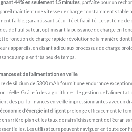
eignant 44% en seulement 15 minutes
, parfaite pour un rech
appareil maintient une vitesse de charge constamment stable 
ent faible, garantissant sécurité et fiabilité. Le système de 
des de l’utilisateur, optimisant la puissance de charge en fon
tte fonction de charge rapide révolutionne la manière dont l
leurs appareils, en disant adieu aux processus de charge prol
ssance ample en très peu de temps.
ances et de l’alimentation en veille
ure de silicium de 5300 mAh fournit une endurance exception
ion réelle. Grâce à des algorithmes de gestion de l’alimentati
t des performances en veille impressionnantes avec un dr
économie d’énergie intelligent
prolonge efficacement le temp
té en arrière-plan et les taux de rafraîchissement de l’écran
 essentielles. Les utilisateurs peuvent naviguer en toute conf