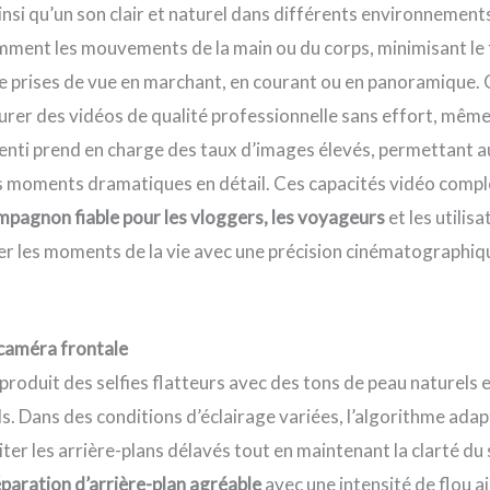
 ainsi qu’un son clair et naturel dans différents environnemen
ment les mouvements de la main ou du corps, minimisant le f
e prises de vue en marchant, en courant ou en panoramique.
turer des vidéos de qualité professionnelle sans effort, même 
lenti prend en charge des taux d’images élevés, permettant 
es moments dramatiques en détail. Ces capacités vidéo compl
mpagnon fiable pour les vloggers, les voyageurs
et les utilis
r les moments de la vie avec une précision cinématographiqu
caméra frontale
produit des selfies flatteurs avec des tons de peau naturels e
s. Dans des conditions d’éclairage variées, l’algorithme adap
iter les arrière-plans délavés tout en maintenant la clarté du 
éparation d’arrière-plan agréable
avec une intensité de flou a