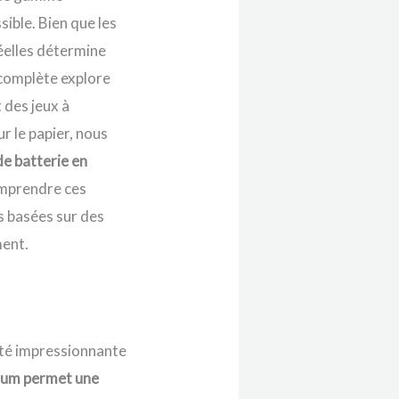
ible. Bien que les
éelles détermine
 complète explore
 des jeux à
ur le papier, nous
de batterie en
omprendre ces
es basées sur des
ment.
té impressionnante
icium permet une